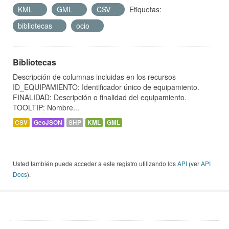
KML
GML
CSV
Etiquetas:
bibliotecas
ocio
Bibliotecas
Descripción de columnas incluidas en los recursos
ID_EQUIPAMIENTO: Identificador único de equipamiento.
FINALIDAD: Descripción o finalidad del equipamiento.
TOOLTIP: Nombre...
CSV
GeoJSON
SHP
KML
GML
Usted también puede acceder a este registro utilizando los
API
(ver
API
Docs
).