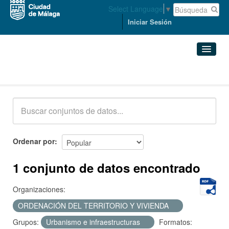
Select Language
▼
Iniciar Sesión
Conjuntos de datos
Conjuntos de datos
Organizaciones
Grupos
Ordenar por
Acerca de
1 conjunto de datos encontrado
Organizaciones:
ORDENACIÓN DEL TERRITORIO Y VIVIENDA
Grupos:
Urbanismo e infraestructuras
Formatos: