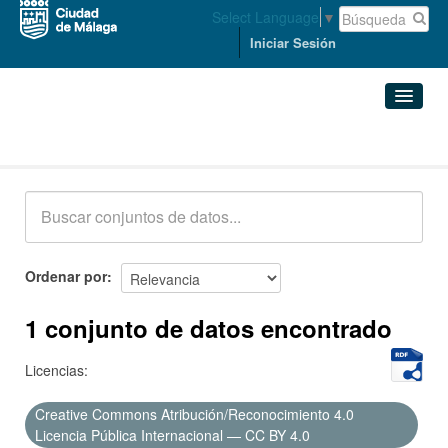
Select Language
▼
Iniciar Sesión
Conjuntos de datos
Conjuntos de datos
Organizaciones
Grupos
Ordenar por
Acerca de
1 conjunto de datos encontrado
Licencias:
Creative Commons Atribución/Reconocimiento 4.0
Licencia Pública Internacional — CC BY 4.0