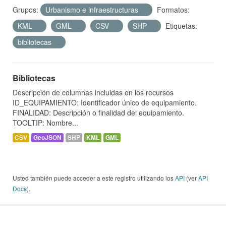
Grupos:
Urbanismo e infraestructuras
Formatos:
KML
GML
CSV
SHP
Etiquetas:
bibliotecas
Bibliotecas
Descripción de columnas incluidas en los recursos
ID_EQUIPAMIENTO: Identificador único de equipamiento.
FINALIDAD: Descripción o finalidad del equipamiento.
TOOLTIP: Nombre...
CSV
GeoJSON
SHP
KML
GML
Usted también puede acceder a este registro utilizando los
API
(ver
API
Docs
).