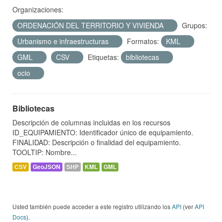
Organizaciones:
ORDENACIÓN DEL TERRITORIO Y VIVIENDA
Grupos:
Urbanismo e infraestructuras
Formatos:
KML
GML
CSV
Etiquetas:
bibliotecas
ocio
Bibliotecas
Descripción de columnas incluidas en los recursos
ID_EQUIPAMIENTO: Identificador único de equipamiento.
FINALIDAD: Descripción o finalidad del equipamiento.
TOOLTIP: Nombre...
CSV
GeoJSON
SHP
KML
GML
Usted también puede acceder a este registro utilizando los
API
(ver
API
Docs
).