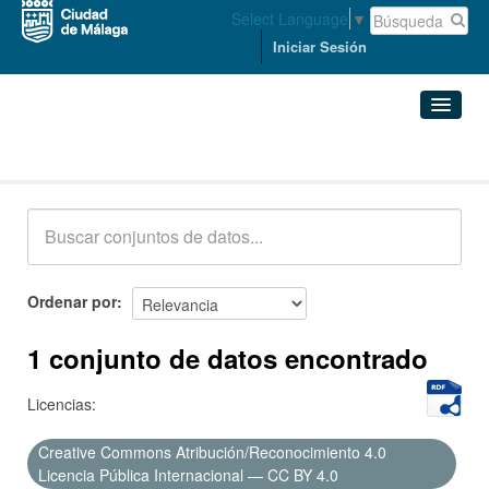
Select Language
▼
Iniciar Sesión
Conjuntos de datos
Conjuntos de datos
Organizaciones
Grupos
Ordenar por
Acerca de
1 conjunto de datos encontrado
Licencias:
Creative Commons Atribución/Reconocimiento 4.0
Licencia Pública Internacional — CC BY 4.0