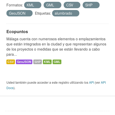
Formatos:
KML
GML
CSV
SHP
GeoJSON
Etiquetas:
alumbrado
Ecopuntos
Málaga cuenta con numerosos elementos o emplazamientos
que están integrados en la ciudad y que representan algunos
de los proyectos o medidas que se están llevando a cabo
para...
CSV
GeoJSON
SHP
KML
GML
Usted también puede acceder a este registro utilizando los
API
(ver
API
Docs
).