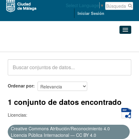
Select Language
▼
Iniciar Sesión
Conjuntos de datos
Conjuntos de datos
Organizaciones
Grupos
Ordenar por
Acerca de
1 conjunto de datos encontrado
Licencias:
Creative Commons Atribución/Reconocimiento 4.0
Licencia Pública Internacional — CC BY 4.0