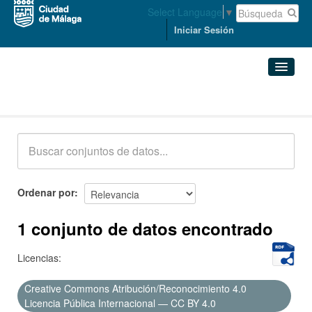
Select Language
▼
Iniciar Sesión
Conjuntos de datos
Conjuntos de datos
Organizaciones
Grupos
Ordenar por
Acerca de
1 conjunto de datos encontrado
Licencias:
Creative Commons Atribución/Reconocimiento 4.0
Licencia Pública Internacional — CC BY 4.0