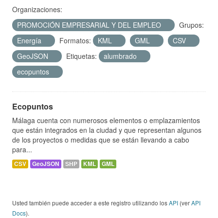
Organizaciones:
PROMOCIÓN EMPRESARIAL Y DEL EMPLEO
Grupos:
Energía
Formatos:
KML
GML
CSV
GeoJSON
Etiquetas:
alumbrado
ecopuntos
Ecopuntos
Málaga cuenta con numerosos elementos o emplazamientos
que están integrados en la ciudad y que representan algunos
de los proyectos o medidas que se están llevando a cabo
para...
CSV
GeoJSON
SHP
KML
GML
Usted también puede acceder a este registro utilizando los
API
(ver
API
Docs
).