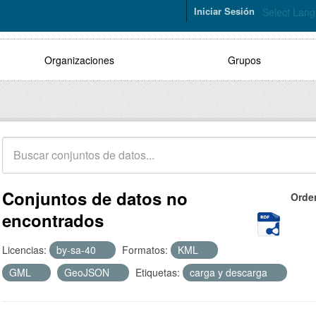
Iniciar Sesión
Select Lan
Organizaciones
Grupos
Conjuntos de datos no
Orde
encontrados
Licencias:
by-sa-40
Formatos:
KML
GML
GeoJSON
Etiquetas:
carga y descarga