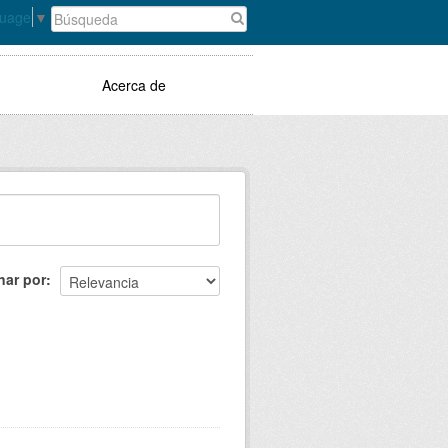
guage
▼
Acerca de
nar por