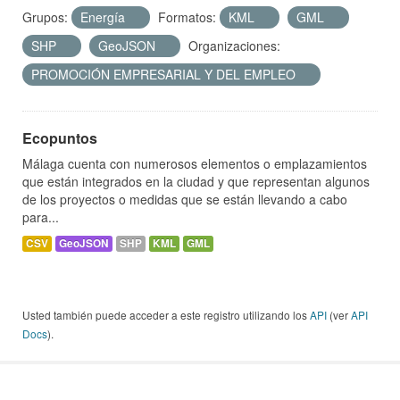
Grupos:
Energía
Formatos:
KML
GML
SHP
GeoJSON
Organizaciones:
PROMOCIÓN EMPRESARIAL Y DEL EMPLEO
Ecopuntos
Málaga cuenta con numerosos elementos o emplazamientos
que están integrados en la ciudad y que representan algunos
de los proyectos o medidas que se están llevando a cabo
para...
CSV
GeoJSON
SHP
KML
GML
Usted también puede acceder a este registro utilizando los
API
(ver
API
Docs
).