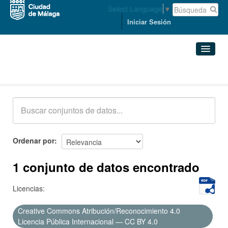
Select Language
▼
Iniciar Sesión
Conjuntos de datos
Conjuntos de datos
Organizaciones
Grupos
Ordenar por
Acerca de
1 conjunto de datos encontrado
Licencias:
Creative Commons Atribución/Reconocimiento 4.0
Licencia Pública Internacional — CC BY 4.0