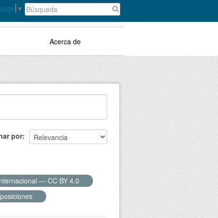
guage
▼
Acerca de
nar por
Internacional — CC BY 4.0
xposiciones