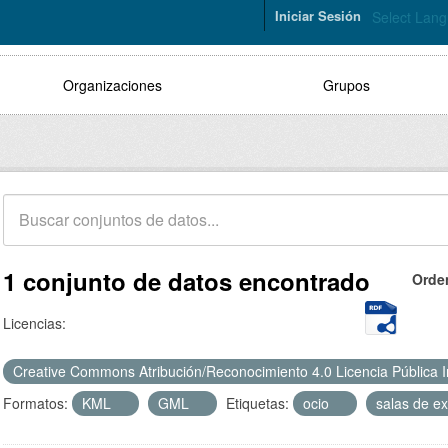
Iniciar Sesión
Select Lan
Organizaciones
Grupos
1 conjunto de datos encontrado
Orde
Licencias:
Creative Commons Atribución/Reconocimiento 4.0 Licencia Pública 
Formatos:
KML
GML
Etiquetas:
ocio
salas de e