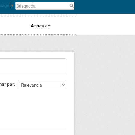
guage
▼
Acerca de
nar por