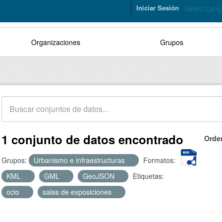
Iniciar Sesión
Select Lan
Organizaciones
Grupos
1 conjunto de datos encontrado
Orde
Grupos:
Urbanismo e infraestructuras
Formatos:
KML
GML
GeoJSON
Etiquetas:
ocio
salas de exposiciones