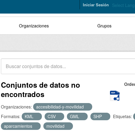
Iniciar Sesión
Select Lan
Organizaciones
Grupos
Conjuntos de datos no
Orde
encontrados
Organizaciones:
accesibilidad-y-movilidad
Formatos:
KML
CSV
GML
SHP
Etiquetas:
aparcamientos
movilidad