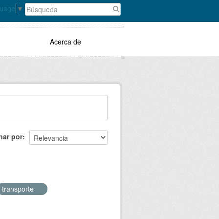
guage
▼
Acerca de
nar por
transporte