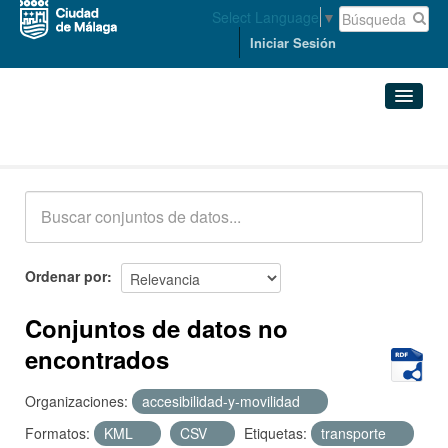
Select Language
▼
Iniciar Sesión
Conjuntos de datos
Conjuntos de datos
Organizaciones
Grupos
Ordenar por
Acerca de
Conjuntos de datos no
encontrados
Organizaciones:
accesibilidad-y-movilidad
Formatos:
KML
CSV
Etiquetas:
transporte