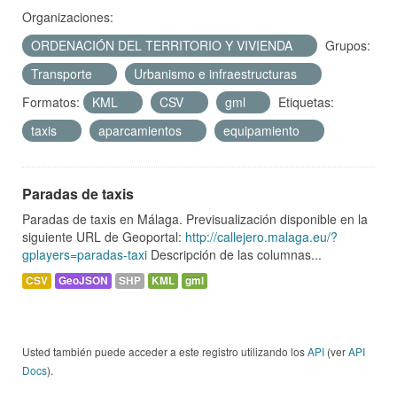
Organizaciones:
ORDENACIÓN DEL TERRITORIO Y VIVIENDA
Grupos:
Transporte
Urbanismo e infraestructuras
Formatos:
KML
CSV
gml
Etiquetas:
taxis
aparcamientos
equipamiento
Paradas de taxis
Paradas de taxis en Málaga. Previsualización disponible en la
siguiente URL de Geoportal:
http://callejero.malaga.eu/?
gplayers=paradas-taxi
Descripción de las columnas...
CSV
GeoJSON
SHP
KML
gml
Usted también puede acceder a este registro utilizando los
API
(ver
API
Docs
).