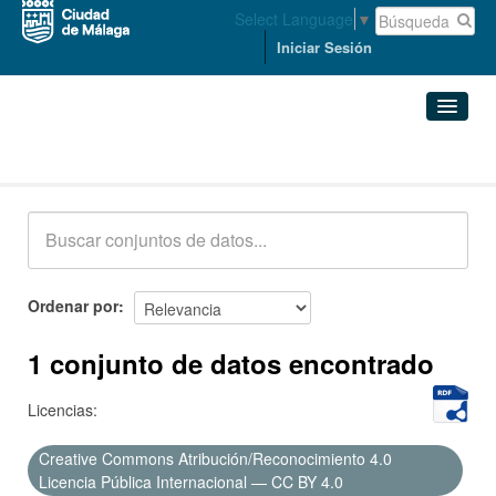
Select Language
▼
Iniciar Sesión
Conjuntos de datos
Conjuntos de datos
Organizaciones
Grupos
Ordenar por
Acerca de
1 conjunto de datos encontrado
Licencias:
Creative Commons Atribución/Reconocimiento 4.0
Licencia Pública Internacional — CC BY 4.0