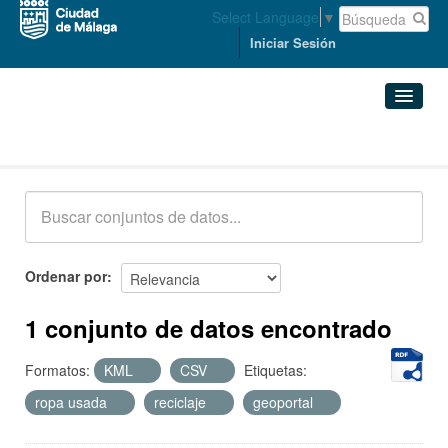
Select Language
▼
Iniciar Sesión
Conjuntos de datos
Conjuntos de datos
Organizaciones
Grupos
Ordenar por
Acerca de
1 conjunto de datos encontrado
Formatos:
KML
CSV
Etiquetas:
ropa usada
reciclaje
geoportal