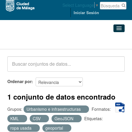
Select Language
▼
Iniciar Sesión
Conjuntos de datos
Conjuntos de datos
Organizaciones
Grupos
Ordenar por
Acerca de
1 conjunto de datos encontrado
Grupos:
Urbanismo e infraestructuras
Formatos:
KML
CSV
GeoJSON
Etiquetas:
ropa usada
geoportal