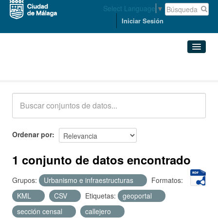
Select Language
▼
Iniciar Sesión
Conjuntos de datos
Conjuntos de datos
Organizaciones
Grupos
Ordenar por
Acerca de
1 conjunto de datos encontrado
Grupos:
Urbanismo e infraestructuras
Formatos:
KML
CSV
Etiquetas:
geoportal
sección censal
callejero