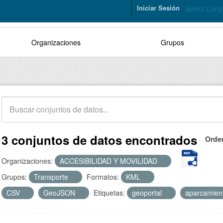
Iniciar Sesión
Select Lan
Organizaciones
Grupos
3 conjuntos de datos encontrados
Orde
Organizaciones:
ACCESIBILIDAD Y MOVILIDAD
Grupos:
Transporte
Formatos:
KML
CSV
GeoJSON
Etiquetas:
geoportal
aparcamien