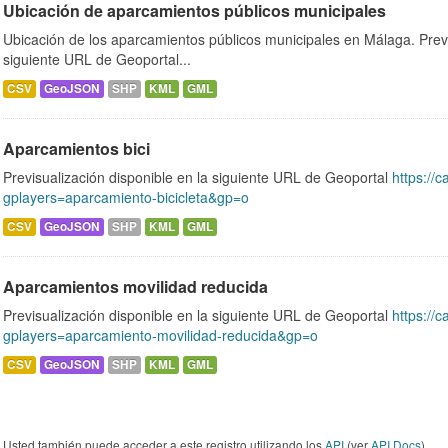
Ubicación de aparcamientos públicos municipales
Ubicación de los aparcamientos públicos municipales en Málaga. Previ
siguiente URL de Geoportal...
CSV
GeoJSON
SHP
KML
GML
Aparcamientos bici
Previsualización disponible en la siguiente URL de Geoportal
https://c
gplayers=aparcamiento-bicicleta&gp=o
CSV
GeoJSON
SHP
KML
GML
Aparcamientos movilidad reducida
Previsualización disponible en la siguiente URL de Geoportal
https://c
gplayers=aparcamiento-movilidad-reducida&gp=o
CSV
GeoJSON
SHP
KML
GML
Usted también puede acceder a este registro utilizando los
API
(ver
API Docs
).