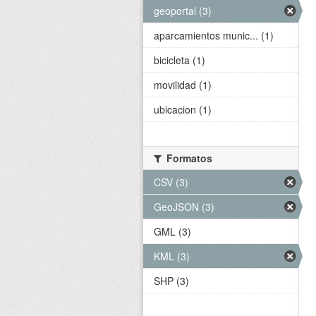
geoportal (3)
aparcamientos munic... (1)
bicicleta (1)
movilidad (1)
ubicacion (1)
Formatos
CSV (3)
GeoJSON (3)
GML (3)
KML (3)
SHP (3)