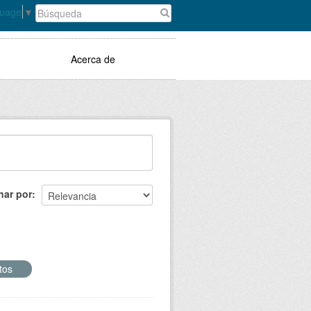
guage
▼
Acerca de
nar por
tos