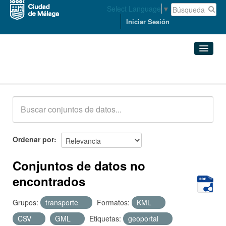
Select Language
▼
Iniciar Sesión
Conjuntos de datos
Conjuntos de datos
Organizaciones
Grupos
Ordenar por
Acerca de
Conjuntos de datos no
encontrados
Grupos:
transporte
Formatos:
KML
CSV
GML
Etiquetas:
geoportal