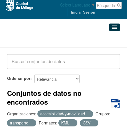
Select Language
▼
Iniciar Sesión
Conjuntos de datos
Conjuntos de datos
Organizaciones
Grupos
Ordenar por
Acerca de
Conjuntos de datos no
encontrados
Organizaciones:
accesibilidad-y-movilidad
Grupos:
transporte
Formatos:
KML
CSV