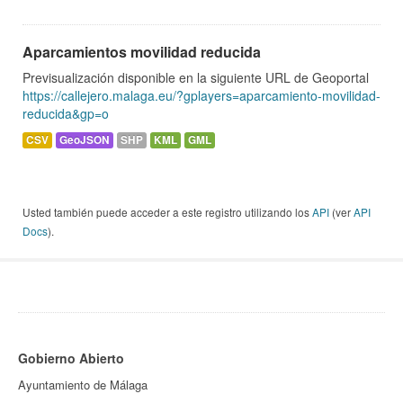
Aparcamientos movilidad reducida
Previsualización disponible en la siguiente URL de Geoportal
https://callejero.malaga.eu/?gplayers=aparcamiento-movilidad-
reducida&gp=o
CSV
GeoJSON
SHP
KML
GML
Usted también puede acceder a este registro utilizando los
API
(ver
API
Docs
).
Gobierno Abierto
Ayuntamiento de Málaga