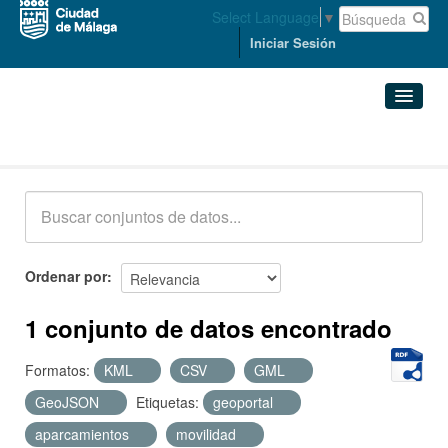
Select Language
▼
Iniciar Sesión
Conjuntos de datos
Conjuntos de datos
Organizaciones
Grupos
Ordenar por
Acerca de
1 conjunto de datos encontrado
Formatos:
KML
CSV
GML
GeoJSON
Etiquetas:
geoportal
aparcamientos
movilidad