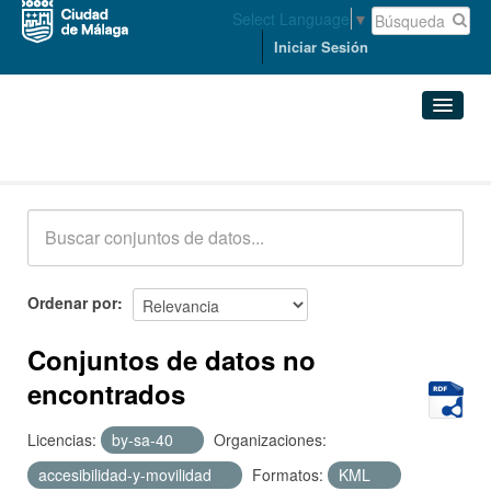
Select Language
▼
Iniciar Sesión
Conjuntos de datos
Conjuntos de datos
Organizaciones
Grupos
Ordenar por
Acerca de
Conjuntos de datos no
encontrados
Licencias:
by-sa-40
Organizaciones:
accesibilidad-y-movilidad
Formatos:
KML