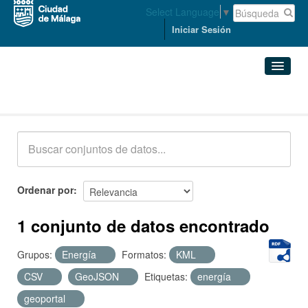
Select Language
▼
Iniciar Sesión
Conjuntos de datos
Conjuntos de datos
Organizaciones
Grupos
Ordenar por
Acerca de
1 conjunto de datos encontrado
Grupos:
Energía
Formatos:
KML
CSV
GeoJSON
Etiquetas:
energía
geoportal