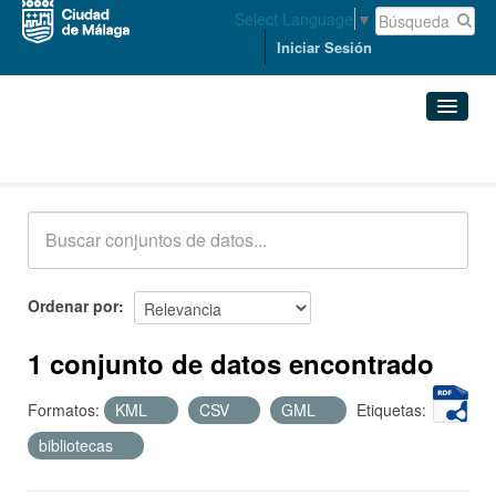
Select Language
▼
Iniciar Sesión
Conjuntos de datos
Conjuntos de datos
Organizaciones
Grupos
Ordenar por
Acerca de
1 conjunto de datos encontrado
Formatos:
KML
CSV
GML
Etiquetas:
bibliotecas