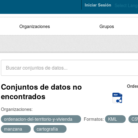
Iniciar Sesión
Select Lan
Organizaciones
Grupos
Conjuntos de datos no
Orde
encontrados
Organizaciones:
ordenacion-del-territorio-y-vivienda
Formatos:
KML
CS
manzana
cartografía