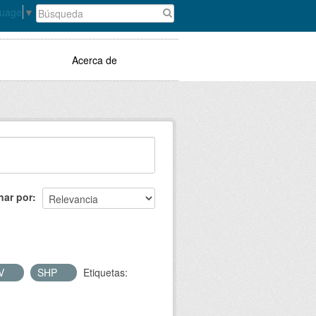
guage
▼
Acerca de
nar por
V
SHP
Etiquetas: