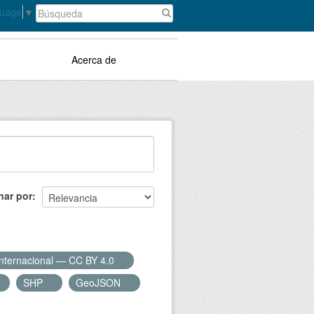
guage
▼
Acerca de
nar por
Internacional — CC BY 4.0
SHP
GeoJSON