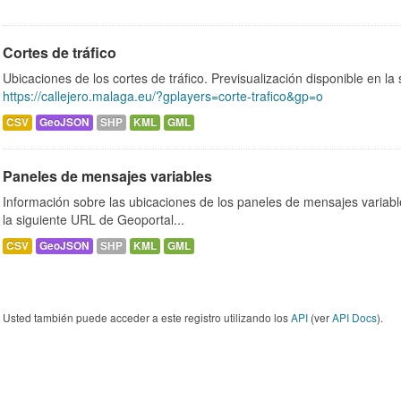
Cortes de tráfico
Ubicaciones de los cortes de tráfico. Previsualización disponible en l
https://callejero.malaga.eu/?gplayers=corte-trafico&gp=o
CSV
GeoJSON
SHP
KML
GML
Paneles de mensajes variables
Información sobre las ubicaciones de los paneles de mensajes variable
la siguiente URL de Geoportal...
CSV
GeoJSON
SHP
KML
GML
Usted también puede acceder a este registro utilizando los
API
(ver
API Docs
).