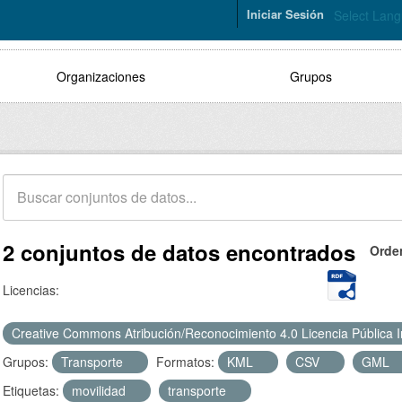
Iniciar Sesión
Select Lan
Organizaciones
Grupos
2 conjuntos de datos encontrados
Orde
Licencias:
Creative Commons Atribución/Reconocimiento 4.0 Licencia Pública 
Grupos:
Transporte
Formatos:
KML
CSV
GML
Etiquetas:
movilidad
transporte