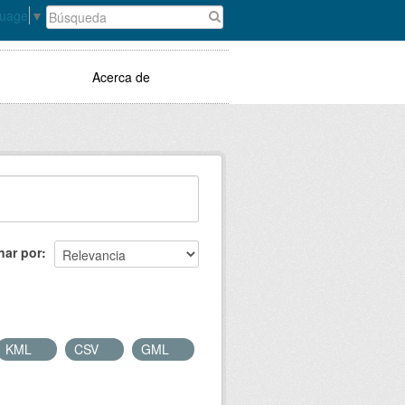
guage
▼
Acerca de
nar por
KML
CSV
GML