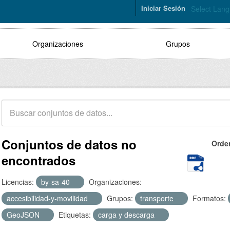
Iniciar Sesión
Select Lan
Organizaciones
Grupos
Conjuntos de datos no
Orde
encontrados
Licencias:
by-sa-40
Organizaciones:
accesibilidad-y-movilidad
Grupos:
transporte
Formatos:
GeoJSON
Etiquetas:
carga y descarga