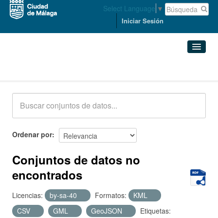
Select Language
▼
Iniciar Sesión
Conjuntos de datos
Conjuntos de datos
Organizaciones
Grupos
Ordenar por
Acerca de
Conjuntos de datos no
encontrados
Licencias:
by-sa-40
Formatos:
KML
CSV
GML
GeoJSON
Etiquetas: