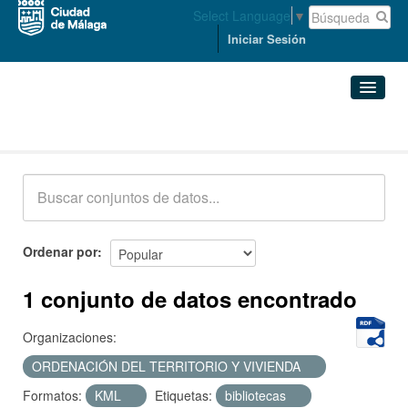
Select Language
▼
Iniciar Sesión
Conjuntos de datos
Conjuntos de datos
Organizaciones
Grupos
Ordenar por
Acerca de
1 conjunto de datos encontrado
Organizaciones:
ORDENACIÓN DEL TERRITORIO Y VIVIENDA
Formatos:
KML
Etiquetas:
bibliotecas