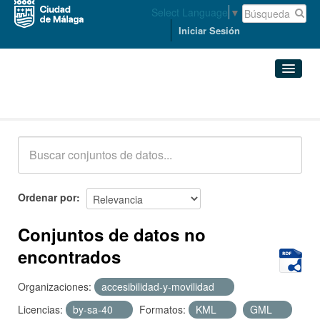
Select Language
▼
Iniciar Sesión
Conjuntos de datos
Conjuntos de datos
Organizaciones
Grupos
Ordenar por
Acerca de
Conjuntos de datos no
encontrados
Organizaciones:
accesibilidad-y-movilidad
Licencias:
by-sa-40
Formatos:
KML
GML