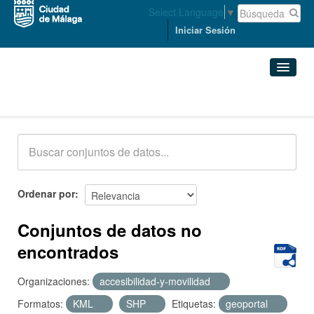
Select Language
▼
Iniciar Sesión
Conjuntos de datos
Conjuntos de datos
Organizaciones
Grupos
Ordenar por
Acerca de
Conjuntos de datos no
encontrados
Organizaciones:
accesibilidad-y-movilidad
Formatos:
KML
SHP
Etiquetas:
geoportal