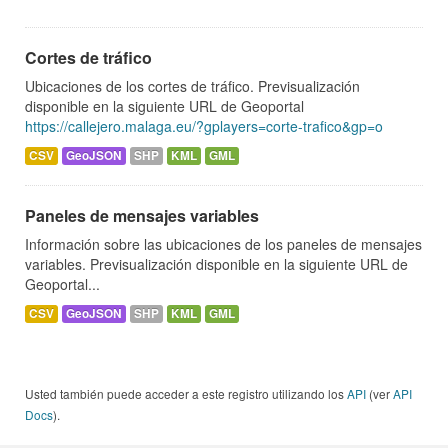
Cortes de tráfico
Ubicaciones de los cortes de tráfico. Previsualización
disponible en la siguiente URL de Geoportal
https://callejero.malaga.eu/?gplayers=corte-trafico&gp=o
CSV
GeoJSON
SHP
KML
GML
Paneles de mensajes variables
Información sobre las ubicaciones de los paneles de mensajes
variables. Previsualización disponible en la siguiente URL de
Geoportal...
CSV
GeoJSON
SHP
KML
GML
Usted también puede acceder a este registro utilizando los
API
(ver
API
Docs
).