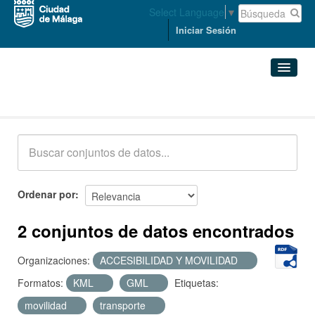
Select Language
▼
Iniciar Sesión
Conjuntos de datos
Conjuntos de datos
Organizaciones
Grupos
Ordenar por
Acerca de
2 conjuntos de datos encontrados
Organizaciones:
ACCESIBILIDAD Y MOVILIDAD
Formatos:
KML
GML
Etiquetas:
movilidad
transporte