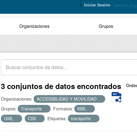
Iniciar Sesión
Select Lan
Organizaciones
Grupos
3 conjuntos de datos encontrados
Orde
Organizaciones:
ACCESIBILIDAD Y MOVILIDAD
Grupos:
Transporte
Formatos:
KML
GML
CSV
Etiquetas:
transporte