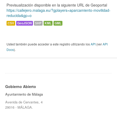
Previsualización disponible en la siguiente URL de Geoportal
https://callejero.malaga.eu/?gplayers=aparcamiento-movilidad-
reducida&gp=o
CSV
GeoJSON
SHP
KML
GML
Usted también puede acceder a este registro utilizando los
API
(ver
API
Docs
).
Gobierno Abierto
Ayuntamiento de Málaga
Avenida de Cervantes, 4
29016 - MÁLAGA.