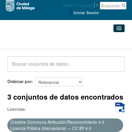
Select Language
▼
Iniciar Sesión
Conjuntos de datos
Conjuntos de datos
Organizaciones
Grupos
Ordenar por
Acerca de
3 conjuntos de datos encontrados
Licencias:
Creative Commons Atribución/Reconocimiento 4.0
Licencia Pública Internacional — CC BY 4.0