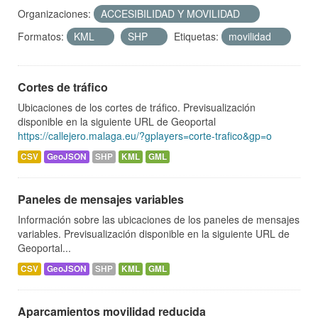
Organizaciones:
ACCESIBILIDAD Y MOVILIDAD
Formatos:
KML
SHP
Etiquetas:
movilidad
Cortes de tráfico
Ubicaciones de los cortes de tráfico. Previsualización
disponible en la siguiente URL de Geoportal
https://callejero.malaga.eu/?gplayers=corte-trafico&gp=o
CSV
GeoJSON
SHP
KML
GML
Paneles de mensajes variables
Información sobre las ubicaciones de los paneles de mensajes
variables. Previsualización disponible en la siguiente URL de
Geoportal...
CSV
GeoJSON
SHP
KML
GML
Aparcamientos movilidad reducida