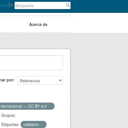
guage
▼
Acerca de
nar por
Internacional — CC BY 4.0
Grupos:
Etiquetas:
callejero