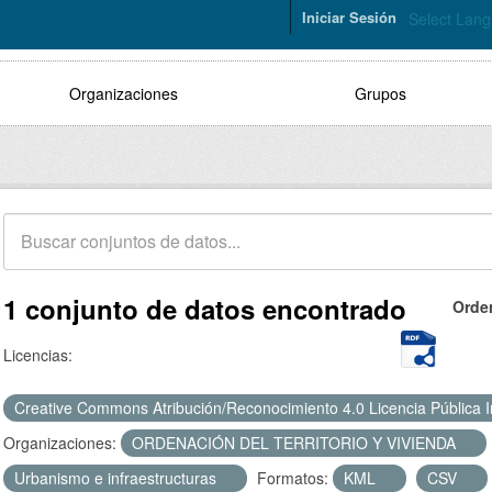
Iniciar Sesión
Select Lan
Organizaciones
Grupos
1 conjunto de datos encontrado
Orde
Licencias:
Creative Commons Atribución/Reconocimiento 4.0 Licencia Pública 
Organizaciones:
ORDENACIÓN DEL TERRITORIO Y VIVIENDA
Urbanismo e infraestructuras
Formatos:
KML
CSV