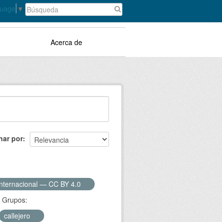
guage
▼
Acerca de
nar por
Internacional — CC BY 4.0
Grupos:
callejero