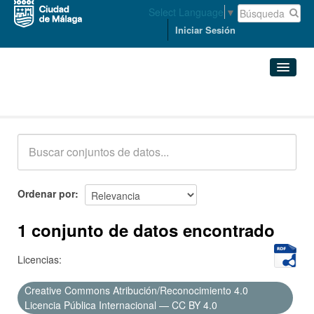
Select Language
▼
Iniciar Sesión
Conjuntos de datos
Conjuntos de datos
Organizaciones
Grupos
Ordenar por
Acerca de
1 conjunto de datos encontrado
Licencias:
Creative Commons Atribución/Reconocimiento 4.0
Licencia Pública Internacional — CC BY 4.0