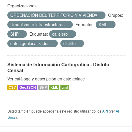
Organizaciones:
ORDENACIÓN DEL TERRITORIO Y VIVIENDA
Grupos:
Urbanismo e infraestructuras
Formatos:
KML
SHP
Etiquetas:
callejero
datos geolocalizados
distrito
Sistema de Información Cartográfica - Distrito
Censal
Ver catálogo y descripción en este enlace
CSV
GeoJSON
SHP
KML
gml
Usted también puede acceder a este registro utilizando los
API
(ver
API
Docs
).