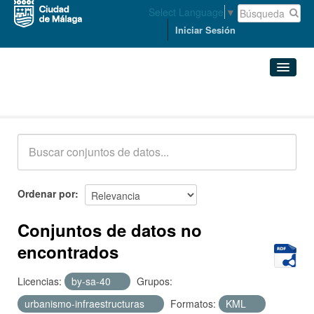
Select Language
▼
Iniciar Sesión
Conjuntos de datos
Conjuntos de datos
Organizaciones
Grupos
Ordenar por
Acerca de
Conjuntos de datos no
encontrados
Licencias:
by-sa-40
Grupos:
urbanismo-infraestructuras
Formatos:
KML