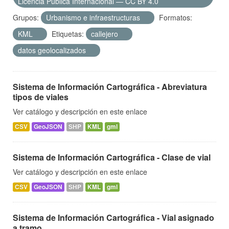
Licencia Pública Internacional — CC BY 4.0
Grupos:
Urbanismo e infraestructuras
Formatos:
KML
Etiquetas:
callejero
datos geolocalizados
Sistema de Información Cartográfica - Abreviatura
tipos de viales
Ver catálogo y descripción en este enlace
CSV
GeoJSON
SHP
KML
gml
Sistema de Información Cartográfica - Clase de vial
Ver catálogo y descripción en este enlace
CSV
GeoJSON
SHP
KML
gml
Sistema de Información Cartográfica - Vial asignado
a tramo