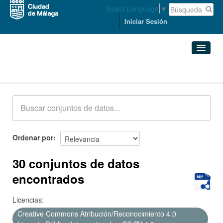
Select Language
▼
Iniciar Sesión
Conjuntos de datos
Conjuntos de datos
Organizaciones
Grupos
Ordenar por
Acerca de
30 conjuntos de datos
encontrados
Licencias:
Creative Commons Atribución/Reconocimiento 4.0