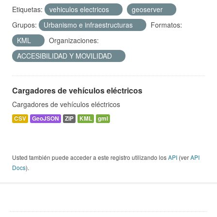
Etiquetas:
vehiculos electricos
geoserver
Grupos:
Urbanismo e infraestructuras
Formatos:
KML
Organizaciones:
ACCESIBILIDAD Y MOVILIDAD
Cargadores de vehículos eléctricos
Cargadores de vehículos eléctricos
CSV
GeoJSON
ZIP
KML
gml
Usted también puede acceder a este registro utilizando los
API
(ver
API
Docs
).