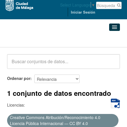
Select Language
▼
Iniciar Sesión
Conjuntos de datos
Conjuntos de datos
Organizaciones
Grupos
Ordenar por
Acerca de
1 conjunto de datos encontrado
Licencias:
Creative Commons Atribución/Reconocimiento 4.0
Licencia Pública Internacional — CC BY 4.0