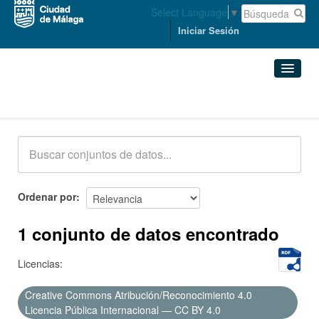
Select Language
▼
Iniciar Sesión
Conjuntos de datos
Conjuntos de datos
Organizaciones
Grupos
Ordenar por
Acerca de
1 conjunto de datos encontrado
Licencias:
Creative Commons Atribución/Reconocimiento 4.0
Licencia Pública Internacional — CC BY 4.0