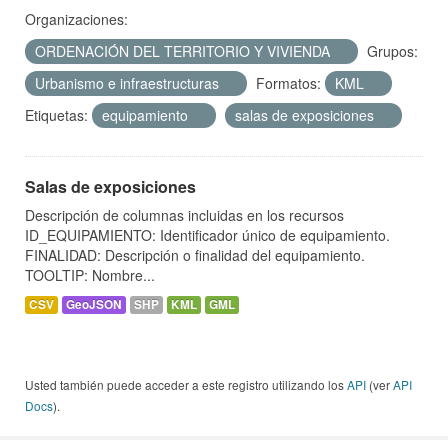
Organizaciones:
ORDENACIÓN DEL TERRITORIO Y VIVIENDA
Grupos:
Urbanismo e infraestructuras
Formatos:
KML
Etiquetas:
equipamiento
salas de exposiciones
Salas de exposiciones
Descripción de columnas incluidas en los recursos
ID_EQUIPAMIENTO: Identificador único de equipamiento.
FINALIDAD: Descripción o finalidad del equipamiento.
TOOLTIP: Nombre...
CSV
GeoJSON
SHP
KML
GML
Usted también puede acceder a este registro utilizando los
API
(ver
API
Docs
).