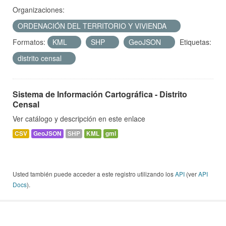
Organizaciones:
ORDENACIÓN DEL TERRITORIO Y VIVIENDA
Formatos:
KML
SHP
GeoJSON
Etiquetas:
distrito censal
Sistema de Información Cartográfica - Distrito
Censal
Ver catálogo y descripción en este enlace
CSV
GeoJSON
SHP
KML
gml
Usted también puede acceder a este registro utilizando los
API
(ver
API
Docs
).