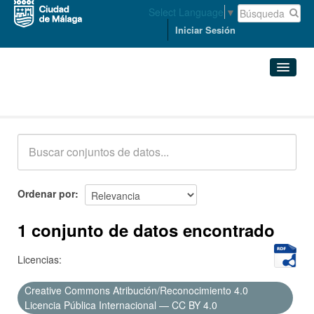
Select Language
▼
Iniciar Sesión
Conjuntos de datos
Conjuntos de datos
Organizaciones
Grupos
Ordenar por
Acerca de
1 conjunto de datos encontrado
Licencias:
Creative Commons Atribución/Reconocimiento 4.0
Licencia Pública Internacional — CC BY 4.0