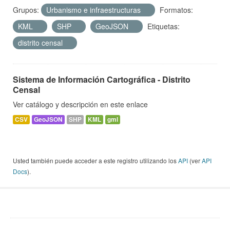
Grupos:
Urbanismo e infraestructuras
Formatos:
KML
SHP
GeoJSON
Etiquetas:
distrito censal
Sistema de Información Cartográfica - Distrito
Censal
Ver catálogo y descripción en este enlace
CSV
GeoJSON
SHP
KML
gml
Usted también puede acceder a este registro utilizando los
API
(ver
API
Docs
).