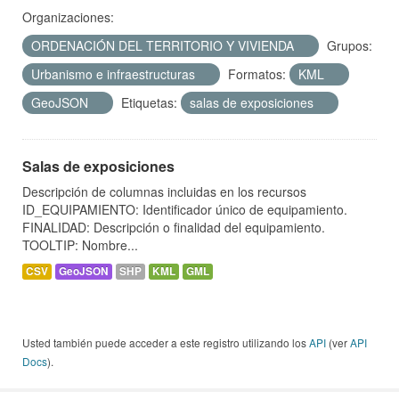
Organizaciones:
ORDENACIÓN DEL TERRITORIO Y VIVIENDA
Grupos:
Urbanismo e infraestructuras
Formatos:
KML
GeoJSON
Etiquetas:
salas de exposiciones
Salas de exposiciones
Descripción de columnas incluidas en los recursos
ID_EQUIPAMIENTO: Identificador único de equipamiento.
FINALIDAD: Descripción o finalidad del equipamiento.
TOOLTIP: Nombre...
CSV
GeoJSON
SHP
KML
GML
Usted también puede acceder a este registro utilizando los
API
(ver
API
Docs
).