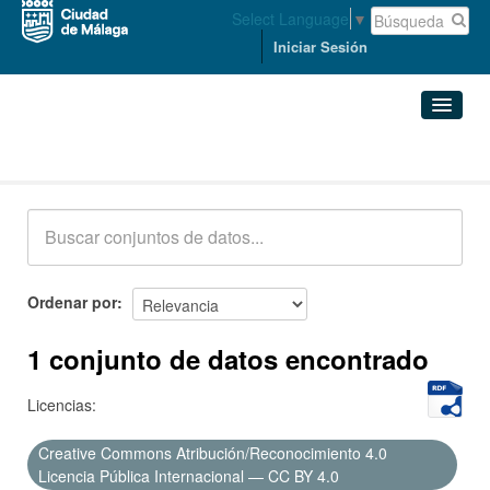
Select Language
▼
Iniciar Sesión
Conjuntos de datos
Conjuntos de datos
Organizaciones
Grupos
Ordenar por
Acerca de
1 conjunto de datos encontrado
Licencias:
Creative Commons Atribución/Reconocimiento 4.0
Licencia Pública Internacional — CC BY 4.0