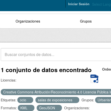
Iniciar Sesión
Select Lan
Organizaciones
Grupos
1 conjunto de datos encontrado
Orde
Licencias:
Creative Commons Atribución/Reconocimiento 4.0 Licencia Pública 
Etiquetas:
ocio
salas de exposiciones
Grupos:
Urbanism
Formatos:
KML
GeoJSON
Organizaciones: