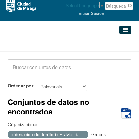
Select Language
▼
Iniciar Sesión
Conjuntos de datos
Conjuntos de datos
Organizaciones
Grupos
Ordenar por
Acerca de
Conjuntos de datos no
encontrados
Organizaciones:
ordenacion-del-territorio-y-vivienda
Grupos: