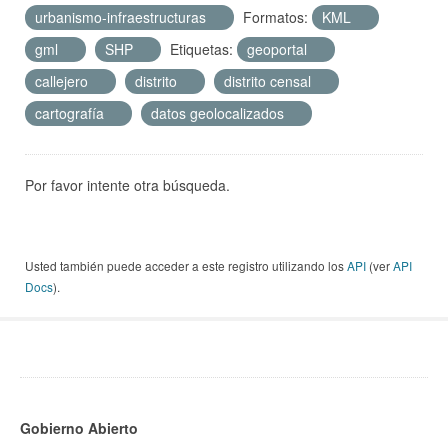
urbanismo-infraestructuras
Formatos:
KML
gml
SHP
Etiquetas:
geoportal
callejero
distrito
distrito censal
cartografía
datos geolocalizados
Por favor intente otra búsqueda.
Usted también puede acceder a este registro utilizando los
API
(ver
API
Docs
).
Gobierno Abierto