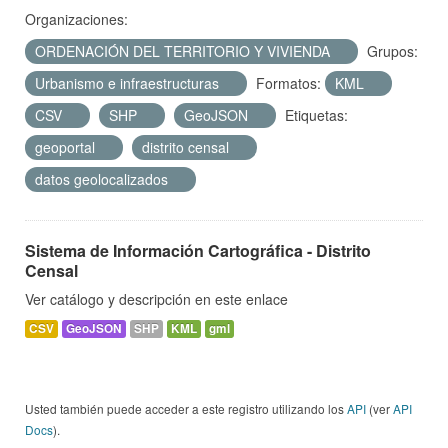
Organizaciones:
ORDENACIÓN DEL TERRITORIO Y VIVIENDA
Grupos:
Urbanismo e infraestructuras
Formatos:
KML
CSV
SHP
GeoJSON
Etiquetas:
geoportal
distrito censal
datos geolocalizados
Sistema de Información Cartográfica - Distrito
Censal
Ver catálogo y descripción en este enlace
CSV
GeoJSON
SHP
KML
gml
Usted también puede acceder a este registro utilizando los
API
(ver
API
Docs
).