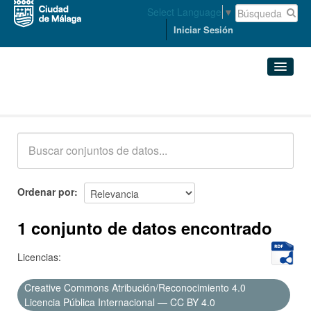
Select Language
▼
Iniciar Sesión
Conjuntos de datos
Conjuntos de datos
Organizaciones
Grupos
Ordenar por
Acerca de
1 conjunto de datos encontrado
Licencias:
Creative Commons Atribución/Reconocimiento 4.0
Licencia Pública Internacional — CC BY 4.0