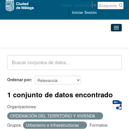
Select Language
▼
Iniciar Sesión
Conjuntos de datos
Conjuntos de datos
Organizaciones
Grupos
Ordenar por
Acerca de
1 conjunto de datos encontrado
Organizaciones:
ORDENACIÓN DEL TERRITORIO Y VIVIENDA
Grupos:
Urbanismo e infraestructuras
Formatos: