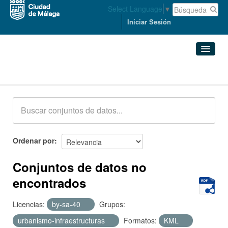
Select Language
▼
Iniciar Sesión
Conjuntos de datos
Conjuntos de datos
Organizaciones
Grupos
Ordenar por
Acerca de
Conjuntos de datos no
encontrados
Licencias:
by-sa-40
Grupos:
urbanismo-infraestructuras
Formatos:
KML