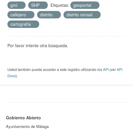
gml
SHP
Etiquetas:
geoportal
callejero
distrito
distrito censal
cartografía
Por favor intente otra búsqueda.
Usted también puede acceder a este registro utilizando los
API
(ver
API
Docs
).
Gobierno Abierto
Ayuntamiento de Málaga