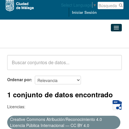
Select Language
▼
Iniciar Sesión
Conjuntos de datos
Conjuntos de datos
Organizaciones
Grupos
Ordenar por
Acerca de
1 conjunto de datos encontrado
Licencias:
Creative Commons Atribución/Reconocimiento 4.0
Licencia Pública Internacional — CC BY 4.0