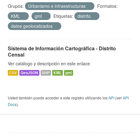
Grupos:
Urbanismo e infraestructuras
Formatos:
KML
gml
Etiquetas:
distrito
datos geolocalizados
Sistema de Información Cartográfica - Distrito
Censal
Ver catálogo y descripción en este enlace
CSV
GeoJSON
SHP
KML
gml
Usted también puede acceder a este registro utilizando los
API
(ver
API
Docs
).