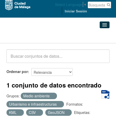
Select Language
▼
Iniciar Sesión
Conjuntos de datos
Conjuntos de datos
Organizaciones
Grupos
Ordenar por
Acerca de
1 conjunto de datos encontrado
Grupos:
Medio ambiente
Urbanismo e infraestructuras
Formatos:
KML
CSV
GeoJSON
Etiquetas: