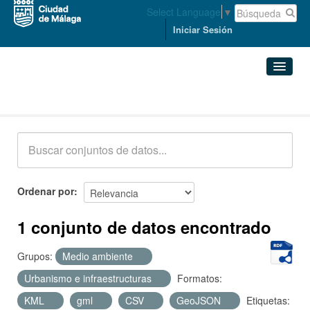
Select Language
▼
Iniciar Sesión
Conjuntos de datos
Conjuntos de datos
Organizaciones
Grupos
Ordenar por
Acerca de
1 conjunto de datos encontrado
Grupos:
Medio ambiente
Urbanismo e infraestructuras
Formatos:
KML
gml
CSV
GeoJSON
Etiquetas: